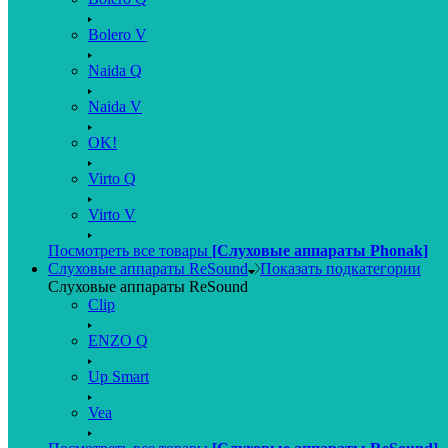
Bolero V
Naida Q
Naida V
OK!
Virto Q
Virto V
Посмотреть все товары
[Слуховые аппараты Phonak]
Слуховые аппараты ReSound
Показать подкатегории
Слуховые аппараты ReSound
Clip
ENZO Q
Up Smart
Vea