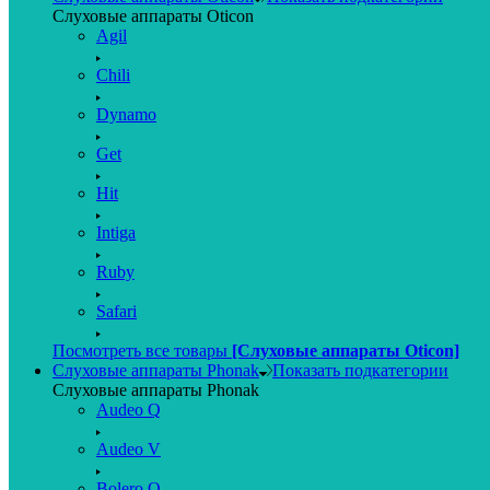
Слуховые аппараты Oticon
Agil
Chili
Dynamo
Get
Hit
Intiga
Ruby
Safari
Посмотреть все товары
[Слуховые аппараты Oticon]
Слуховые аппараты Phonak
Показать подкатегории
Слуховые аппараты Phonak
Audeo Q
Audeo V
Bolero Q