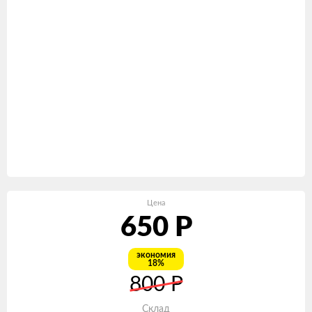
Цена
650
Р
экономия
18%
800
Р
Склад