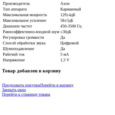
Производитель
Axon
Тип аппарата
Карманный
Максимальная мощность
129±4дБ
Максимальное усиление
58±5дБ
Диапазон частот
450-3500 Гц
Равноэффективно-входной шум
≤30дБ
Регулировка громкости
Да
Способ обработки звука
Цифровой
Шумоподавление
Да
Рабочий ток
5 мА
Напряжение
1,5 V
Товар добавлен в корзину
Продолжить покупки
Перейти в корзину
Закрыть окно
Перейти к странице товара