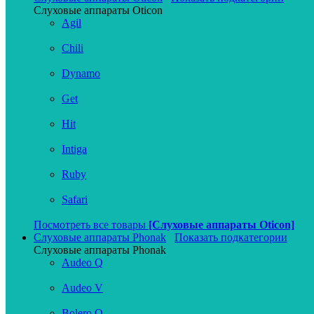
Слуховые аппараты Oticon
Agil
Chili
Dynamo
Get
Hit
Intiga
Ruby
Safari
Посмотреть все товары
[Слуховые аппараты Oticon]
Слуховые аппараты Phonak
Показать подкатегории
Слуховые аппараты Phonak
Audeo Q
Audeo V
Bolero Q