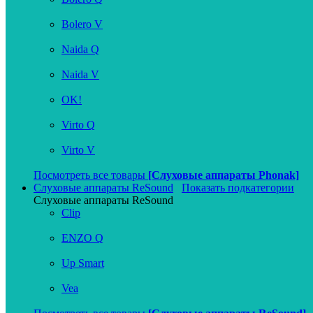
Bolero V
Naida Q
Naida V
OK!
Virto Q
Virto V
Посмотреть все товары
[Слуховые аппараты Phonak]
Слуховые аппараты ReSound
Показать подкатегории
Слуховые аппараты ReSound
Clip
ENZO Q
Up Smart
Vea