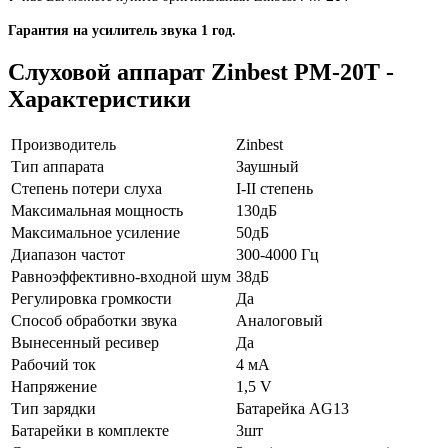
Гарантия на усилитель звука 1 год.
Слуховой аппарат Zinbest РМ-20Т -
Характеристики
Производитель
Zinbest
Тип аппарата
Заушный
Степень потери слуха
I-II степень
Максимальная мощность
130дБ
Максимальное усиление
50дБ
Диапазон частот
300-4000 Гц
Равноэффективно-входной шум
38дБ
Регулировка громкости
Да
Способ обработки звука
Аналоговый
Вынесенный ресивер
Да
Рабочий ток
4 мА
Напряжение
1,5 V
Тип зарядки
Батарейка AG13
Батарейки в комплекте
3шт