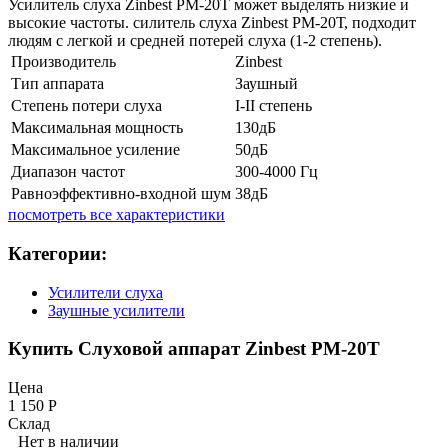
Усилитель слуха Zinbest РМ-20T может выделять низкие и
высокие частоты. силитель слуха Zinbest РМ-20Т, подходит
людям с легкой и средней потерей слуха (1-2 степень).
Производитель
Zinbest
Тип аппарата
Заушный
Степень потери слуха
I-II степень
Максимальная мощность
130дБ
Максимальное усиление
50дБ
Диапазон частот
300-4000 Гц
Равноэффективно-входной шум
38дБ
посмотреть все характеристики
Категории:
Усилители слуха
Заушные усилители
Купить Слуховой аппарат Zinbest РМ-20Т
Цена
1 150
Р
Склад
Нет в наличии