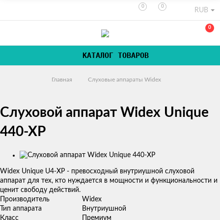
0
0
RUB
0
КАТАЛОГ ТОВАРОВ
Главная
Слуховые аппараты Widex
Слуховой аппарат Widex Unique
440-XP
Изображения
​Widex Unique U4-XP - превосходный внутриушной слуховой
аппарат для тех, кто нуждается в мощности и функциональности и
ценит свободу действий.
Производитель
Widex
Тип аппарата
Внутриушной
Класс
Премиум