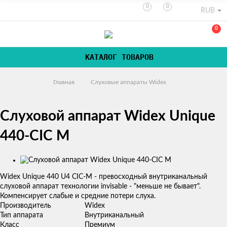
0
0
RUB
0
КАТАЛОГ ТОВАРОВ
Главная
Слуховые аппараты Widex
Слуховой аппарат Widex Unique
440-CIC M
Изображения
​Widex Unique 440 U4 CIC-M - превосходный внутриканальный
слуховой аппарат технологии invisable - "меньше не бывает".
Компенсирует слабые и средние потери слуха.
Производитель
Widex
Тип аппарата
Внутриканальный
Класс
Премиум