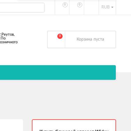
0
0
RUB
г.Реутов,
0
 По
Корзина
пуста
розничного