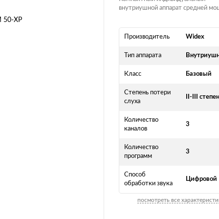
внутриушной аппарат средней мо
Производитель
Widex
Тип аппарата
Внутриуш
Класс
Базовый
Степень потери
II-III степе
слуха
Количество
3
каналов
Количество
3
программ
Способ
Цифровой
обработки звука
посмотреть все характеристи