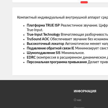
Компактный индивидуальный внутриушной аппарат сре
Платформа TRUE ISP
Реалистичное звучание. Цифр
True-Input.
True-Input Technology
Впечатляющая разборчивость 
TruSound AOC
Обеспечивает звучание без искажени
Высокоточный локатор
Автоматически меняет напр
Подавление обратной связи IE
Минимизирует свист;
Шумоподавление SIS
Минимальное.
EDRC
(компрессия в расширенном динамическом д
Персональная программа привыкания
Делает привы
ИНФОРМАЦИЯ
О нас