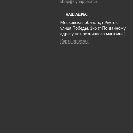
shop@slyhapparat.ru
НАШ АДРЕС
Московская область, г.Реутов,
улица Победы, 1к6 (* По данному
адресу нет розничного магазина.)
Карта проезда