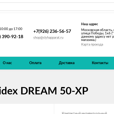
Наш адрес
10:00 до 17:00
Московская область, 
+7(926) 236-56-57
улица Победы, 1к6 (*
) 390-92-18
данному адресу нет 
shop@slyhapparat.ru
магазина.)
Карта проезда
О нас
Оплата
Доставка
Контакты
idex DREAM 50-XP
​Компактный индивидуальный