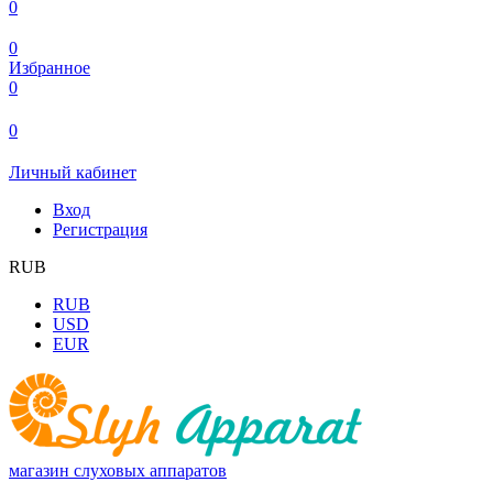
0
0
Избранное
0
0
Личный кабинет
Вход
Регистрация
RUB
RUB
USD
EUR
магазин слуховых аппаратов