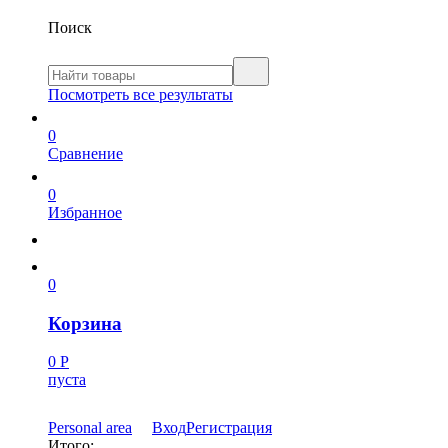
Поиск
Посмотреть все результаты
0
Сравнение
0
Избранное
0
Корзина
0
Р
пуста
Personal area
Вход
Регистрация
Итого: