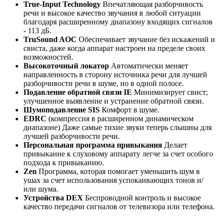
True-Input Technology
Впечатляющая разборчивость
речи и высокое качество звучания в любой ситуации
благодаря расширенному диапазону входящих сигналов
- 113 дБ.
TruSound AOC
Обеспечивает звучание без искажений и
свиста, даже когда аппарат настроен на пределе своих
возможностей.
Высокоточный локатор
Автоматически меняет
направленность в сторону источника речи для лучшей
разборчивости речи в шуме, но в одной полосе.
Подавление обратной связи IE
Минимизирует свист;
улучшенное выявление и устранение обратной связи.
Шумоподавление SIS
Комфорт в шуме.
EDRC
(компрессия в расширенном динамическом
диапазоне) Даже самые тихие звуки теперь слышны для
лучшей разборчивости речи.
Персональная программа привыкания
Делает
привыкание к слуховому аппарату легче за счет особого
подхода к привыканию.
Zen
Программа, которая помогает уменьшить шум в
ушах за счет использования успокаивающих тонов и/
или шума.
Устройства DEX
Беспроводной контроль и высокое
качество передачи сигналов от телевизора или телефона.