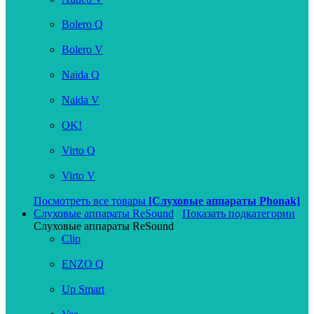
Bolero Q
Bolero V
Naida Q
Naida V
OK!
Virto Q
Virto V
Посмотреть все товары
[Слуховые аппараты Phonak]
Слуховые аппараты ReSound
Показать подкатегории
Слуховые аппараты ReSound
Clip
ENZO Q
Up Smart