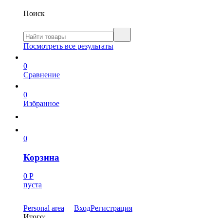
Поиск
Посмотреть все результаты
0
Сравнение
0
Избранное
0
Корзина
0
Р
пуста
Personal area
Вход
Регистрация
Итого: