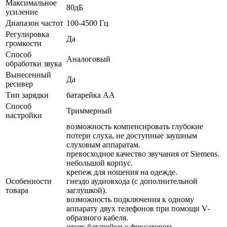
Максимальное
80дБ
усиление
Диапазон частот
100-4500 Гц
Регулировка
Да
громкости
Способ
Аналоговый
обработки звука
Вынесенный
Да
ресивер
Тип зарядки
батарейка АА
Способ
Триммерный
настройки
возможность компенсировать глубокие
потери слуха, не доступные заушным
слуховым аппаратам.
превосходное качество звучания от Siemens.
небольшой корпус.
крепеж для ношения на одежде.
Особенности
гнездо аудиовхода (с дополнительной
товара
заглушкой).
возможность подключения к одному
аппарату двух телефонов при помощи V-
образного кабеля.
отсек батарейки с фиксатором.