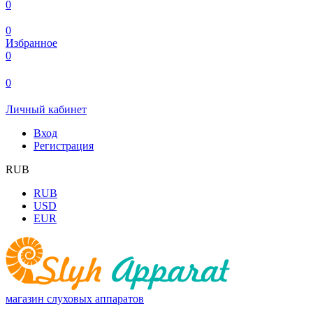
0
0
Избранное
0
0
Личный кабинет
Вход
Регистрация
RUB
RUB
USD
EUR
магазин слуховых аппаратов