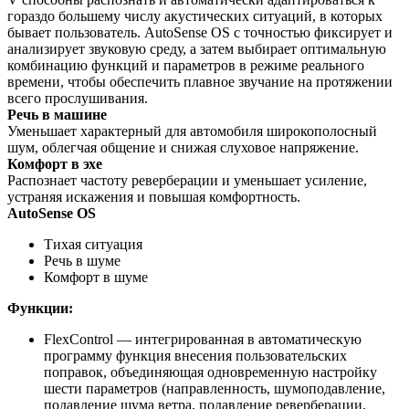
гораздо большему числу акустических ситуаций, в которых
бывает пользователь. AutoSense OS с точностью фиксирует и
анализирует звуковую среду, а затем выбирает оптимальную
комбинацию функций и параметров в режиме реального
времени, чтобы обеспечить плавное звучание на протяжении
всего прослушивания.
Речь в машине
Уменьшает характерный для автомобиля широкополосный
шум, облегчая общение и снижая слуховое напряжение.
Комфорт в эхе
Распознает частоту реверберации и уменьшает усиление,
устраняя искажения и повышая комфортность.
AutoSense OS
Тихая ситуация
Речь в шуме
Комфорт в шуме
Функции:
FlexControl — интегрированная в автоматическую
программу функция внесения пользовательских
поправок, объединяющая одновременную настройку
шести параметров (направленность, шумоподавление,
подавление шума ветра, подавление реверберации,