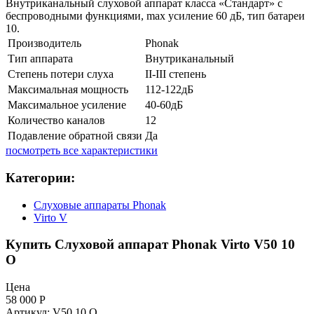
​Внутриканальный слуховой аппарат класса «Стандарт» c
беспроводными функциями, max усиление 60 дБ, тип батареи
10.
Производитель
Phonak
Тип аппарата
Внутриканальный
Степень потери слуха
II-III степень
Максимальная мощность
112-122дБ
Максимальное усиление
40-60дБ
Количество каналов
12
Подавление обратной связи
Да
посмотреть все характеристики
Категории:
Слуховые аппараты Phonak
Virto V
Купить Слуховой аппарат Phonak Virto V50 10
O
Цена
58 000
Р
Артикул: V50 10 O