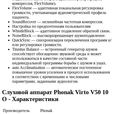
компрессия, FlexVolume).
FlexVolume — адаптивная поканальная регулировка
громкости, учитывающая аудиометрический профиль
пациента.
SoundRecover — нелинейная частотная компрессия.
Настройка по предпочтениям пользователям
WhistleBlock — адаптивное подавление обратной связи.
NoiseBlock — высокоразрешающее шумоподавление.
QuickSync — синхронизация переключения программ и/
или регулировки громкости.
Tinnitus Balance — встроенный генератор шумов
способствует обогащению звуковой среды и может
использоваться в качестве составной части
индивидуальной программы борьбы с шумом в ушах.
auto Acclimatization — автоматическое постепенное
повышение уровня усиления в процессе использования
в соответствии с временными и числовыми
параметрами, заданными аудиологом.
Слуховой аппарат Phonak Virto V50 10
O - Характеристики
Производитель
Phonak