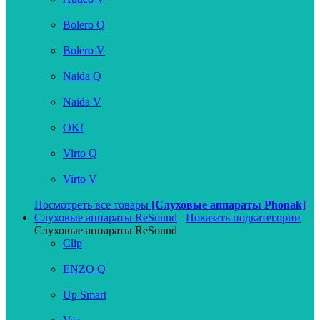
Bolero Q
Bolero V
Naida Q
Naida V
OK!
Virto Q
Virto V
Посмотреть все товары
[Слуховые аппараты Phonak]
Слуховые аппараты ReSound
Показать подкатегории
Слуховые аппараты ReSound
Clip
ENZO Q
Up Smart