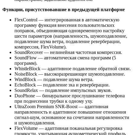
Функции, присутствовавшие в предыдущей платформе
FlexControl — интегрированная в автоматическую
программу функция внесения пользовательских
поправок, объединяющая одновременную настройку
шести параметров (направленность, шумоподавление,
подавление шума ветра, подавление реверберации,
компрессия, FlexVolume).
SoundRecover — нелинейная частотная компрессия.
SoundFlow — автоматическая смена программ (5
программ).
WhistleBlock — адаптивное подавление обратной связи.
NoiseBlock — высокоразрешающее шумоподавление.
WindBlock — подавление шума ветра.
EchoBlock — подавление эха и реверберации.
SoundRelax — подавление импульсных звуков.
DuoPhone — бинауральное прослушивание телефона
при поднесении трубки к одному уху.
UltraZoom Premium SNR-Boost — адаптивная
направленность и адаптивное повышение отношения
сигнал-шум, основанное на сочетании направленности
и шумоподавления.
FlexVolume — адаптивная поканальная регулировка
громкости, учитывающая аудиометрический профиль