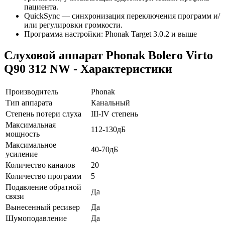
пациента.
QuickSync — синхронизация переключения программ и/
или регулировки громкости.
Программа настройки: Phonak Target 3.0.2 и выше
Слуховой аппарат Phonak Bolero Virto
Q90 312 NW - Характеристики
Производитель
Phonak
Тип аппарата
Канальный
Степень потери слуха
III-IV степень
Максимальная
112-130дБ
мощность
Максимальное
40-70дБ
усиление
Количество каналов
20
Количество программ
5
Подавление обратной
Да
связи
Вынесенный ресивер
Да
Шумоподавление
Да