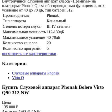
Внутриушной слуховой аппарат класса «Премиум» на
платформе Phonak Quest с беспроводными функциями, max
усиление от 40 до 70 дБ, тип батареи 312.
Производитель
Phonak
Тип аппарата
Канальный
Степень потери слуха
III-IV степень
Максимальная мощность
112-130дБ
Максимальное усиление
40-70дБ
Количество каналов
20
Количество программ
5
посмотреть все характеристики
Категории:
Слуховые аппараты Phonak
Virto Q
Купить Слуховой аппарат Phonak Bolero Virto
Q90 312 NW
Цена
135 000
Р
Артикул: Q90 312 NW