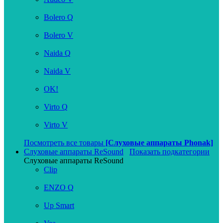
Bolero Q
Bolero V
Naida Q
Naida V
OK!
Virto Q
Virto V
Посмотреть все товары
[Слуховые аппараты Phonak]
Слуховые аппараты ReSound
Показать подкатегории
Слуховые аппараты ReSound
Clip
ENZO Q
Up Smart