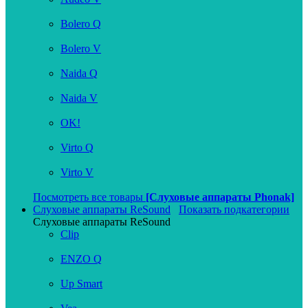
Bolero Q
Bolero V
Naida Q
Naida V
OK!
Virto Q
Virto V
Посмотреть все товары
[Слуховые аппараты Phonak]
Слуховые аппараты ReSound
Показать подкатегории
Слуховые аппараты ReSound
Clip
ENZO Q
Up Smart