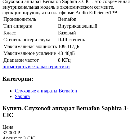
​Слуховой аппарат Bernafon Saphira 3-CIC - это современная
внутриканальная модель в экономическом сегменте,
функционирующая на платформе Audio EfficiencyT™.
Производитель
Bernafon
Тип аппарата
Внутриканальный
Класс
Базовый
Степень потери слуха
II-III степень
Максимальная мощность
109-117дБ
Максимальное усиление
43-48дБ
Диапазон частот
8 КГц
посмотреть все характеристики
Категории:
Слуховые аппараты Bernafon
Saphira
Купить Слуховой аппарат Bernafon Saphira 3-
CIC
Цена
32 000
Р
Артикул: 3-CIC