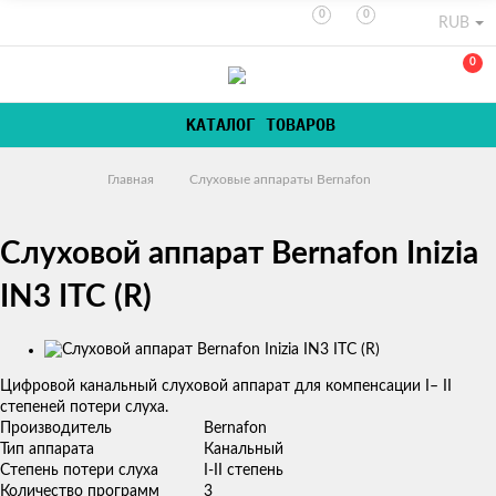
0
0
RUB
0
КАТАЛОГ ТОВАРОВ
Главная
Слуховые аппараты Bernafon
Слуховой аппарат Bernafon Inizia
IN3 ITC (R)
Изображения
​​Цифровой канальный слуховой аппарат для компенсации I– II
степеней потери слуха.
Производитель
Bernafon
Тип аппарата
Канальный
Степень потери слуха
I-II степень
Количество программ
3