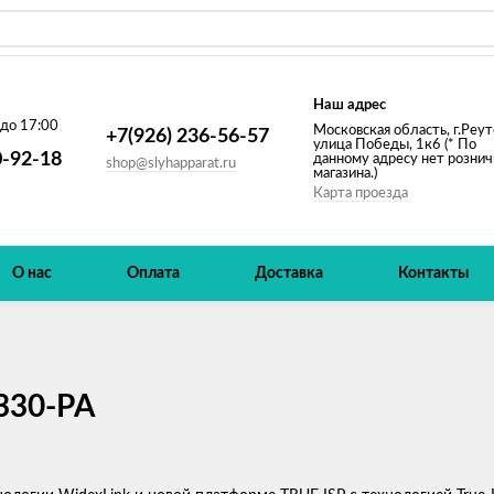
Наш адрес
 до 17:00
Московская область, г.Реут
+7(926) 236-56-57
улица Победы, 1к6 (* По
0-92-18
данному адресу нет рознич
shop@slyhapparat.ru
магазина.)
Карта проезда
О нас
Оплата
Доставка
Контакты
330-PA