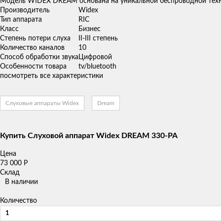
Модель WIDEX DREAM основана на уникальной беспроводной технол
Производитель
Widex
Тип аппарата
RIC
Класс
Бизнес
Степень потери слуха
II-III степень
Количество каналов
10
Способ обработки звука
Цифровой
Особенности товара
tv/bluetooth
посмотреть все характеристики
Слуховые аппараты Widex
Dream
Купить Слуховой аппарат Widex DREAM 330-PA
Цена
73 000
Р
Склад
В наличии
Количество