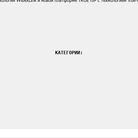
огии WidexLink и новой платформе TRUE ISP с технологией True-I
КАТЕГОРИИ: