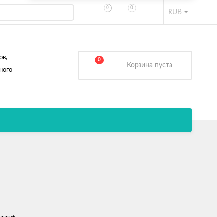
0
0
RUB
ов,
0
Корзина
пуста
ного