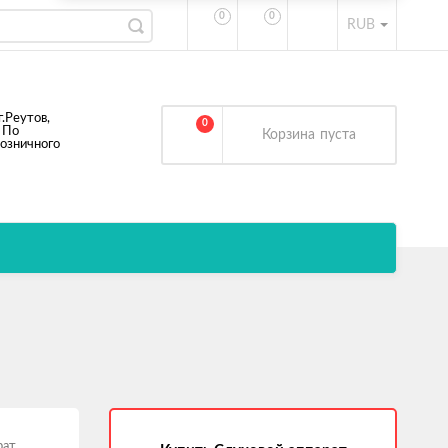
0
0
RUB
г.Реутов,
0
 По
Корзина
пуста
розничного
рат