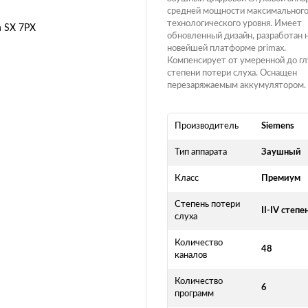
средней мощности максимальног
технологического уровня. Имеет
обновленный дизайн, разработан 
новейшей платформе primax.
Компенсирует от умеренной до г
степени потери слуха. Оснащен
перезаряжаемым аккумулятором.
Производитель
Siemens
Тип аппарата
Заушный
Класс
Премиум
Степень потери
II-IV степе
слуха
Количество
48
каналов
Количество
6
программ