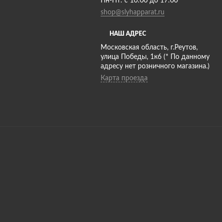
Пн-Пт: с 10:00 до 17:00
shop@slyhapparat.ru
НАШ АДРЕС
Московская область, г.Реутов,
улица Победы, 1к6 (* По данному
адресу нет розничного магазина.)
Карта проезда