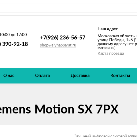
Наш адрес
10:00 до 17:00
Московская область, 
+7(926) 236-56-57
улица Победы, 1к6 (*
) 390-92-18
данному адресу нет 
shop@slyhapparat.ru
магазина.)
Карта проезда
О нас
Оплата
Доставка
Контакты
emens Motion SX 7PX
Заушный цифровой слуховой аппа