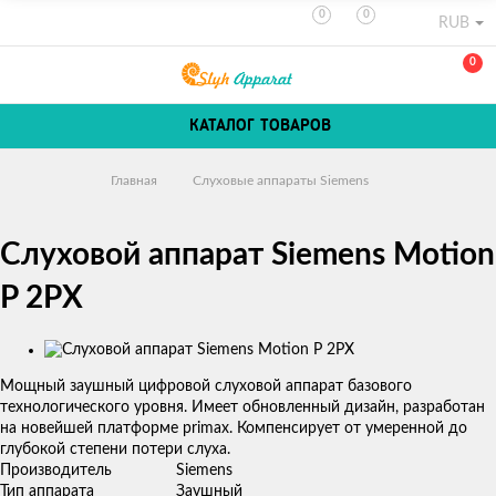
0
0
RUB
0
КАТАЛОГ ТОВАРОВ
Главная
Слуховые аппараты Siemens
Слуховой аппарат Siemens Motion
P 2PX
Изображения
Мощный заушный цифровой слуховой аппарат базового
технологического уровня. Имеет обновленный дизайн, разработан
на новейшей платформе primax. Компенсирует от умеренной до
глубокой степени потери слуха.
Производитель
Siemens
Тип аппарата
Заушный