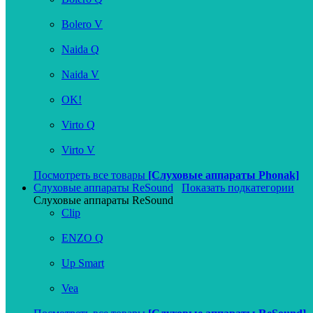
Bolero V
Naida Q
Naida V
OK!
Virto Q
Virto V
Посмотреть все товары
[Слуховые аппараты Phonak]
Слуховые аппараты ReSound
Показать подкатегории
Слуховые аппараты ReSound
Clip
ENZO Q
Up Smart
Vea