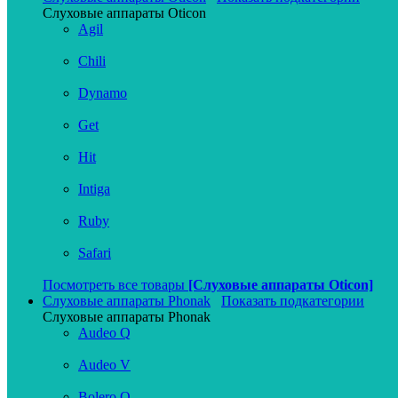
Слуховые аппараты Oticon
Agil
Chili
Dynamo
Get
Hit
Intiga
Ruby
Safari
Посмотреть все товары
[Слуховые аппараты Oticon]
Слуховые аппараты Phonak
Показать подкатегории
Слуховые аппараты Phonak
Audeo Q
Audeo V
Bolero Q