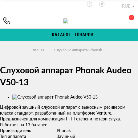
0
0
RUB
0
КАТАЛОГ ТОВАРОВ
Главная
Слуховые аппараты Phonak
Слуховой аппарат Phonak Audeo
V50-13
Изображения
Цифровой заушный слуховой аппарат с выносным ресивером
класса стандарт, разработанный на платформе Venture.
Предназначен для компенсации I - III степени потери слуха.
Работает на 13 батарее.
Производитель
Phonak
Тип аппарата
Заушный