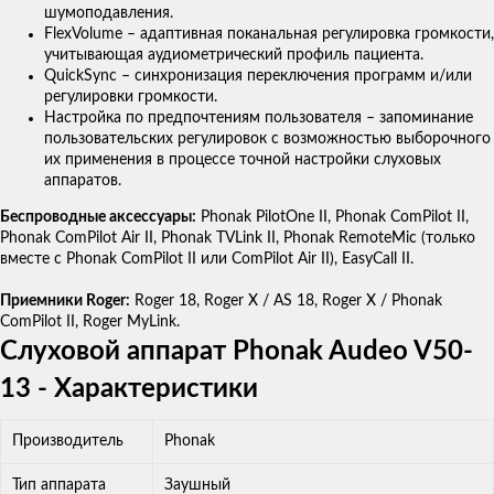
шумоподавления.
FlexVolume – адаптивная поканальная регулировка громкости,
учитывающая аудиометрический профиль пациента.
QuickSync – синхронизация переключения программ и/или
регулировки громкости.
Настройка по предпочтениям пользователя – запоминание
пользовательских регулировок с возможностью выборочного
их применения в процессе точной настройки слуховых
аппаратов.
Беспроводные аксессуары:
Phonak PilotOne II, Phonak ComPilot II,
Phonak ComPilot Air II, Phonak TVLink II, Phonak RemoteMic (только
вместе с Phonak ComPilot II или ComPilot Air II), EasyCall II.
Приемники Roger:
Roger 18, Roger X / AS 18, Roger X / Phonak
ComPilot II, Roger MyLink.
Слуховой аппарат Phonak Audeo V50-
13 - Характеристики
Производитель
Phonak
Тип аппарата
Заушный