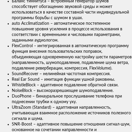
Баланс тиннитуса – встроенный генератор шумов
способствует обогащению звуковой среды и может
использоваться в качестве составной части индивидуальной
программы борьбы с шумом в ушах.
auto Acclimatization – автоматическое постепенное
повышение уровня усиления в процессе использования в
соответствии с временными и числовыми параметрами,
заданными аудиологом.
FlexControl – интегрированная в автоматическую программу
функция внесения пользовательских поправок,
объединяющая одновременную настройку шести параметров
(направленность, шумоподавление, подавление шума ветра,
подавление реверберации, компрессия, FlexVolume).
SoundRecover – нелинейная частотная компрессия.
Real Ear Sound – имитация функции ушной раковины.
WhistleBlock – адаптивное подавление обратной связи.
NoiseBlock – высокоразрешающее шумоподавление.
DuoPhone – бинауральное прослушивание телефона при
поднесении трубки к одному уху.
UltraZoom (Standard) – адаптивная направленность,
учитывающая взаимное расположение источников полезного
сигнала и шума.
SNR-Boost – адаптивное повышение отношения сигнал-шум,
основанное на сочетании направленности и