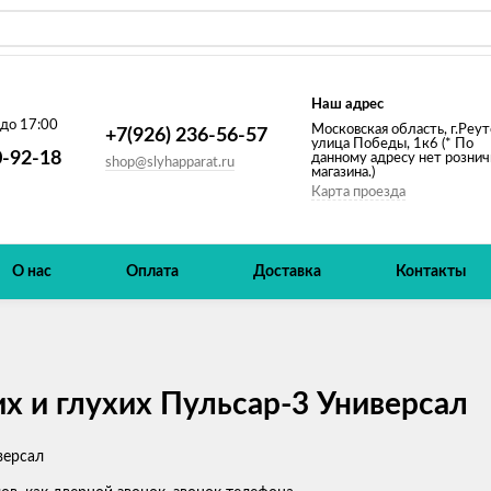
Наш адрес
 до 17:00
Московская область, г.Реут
+7(926) 236-56-57
улица Победы, 1к6 (* По
0-92-18
данному адресу нет рознич
shop@slyhapparat.ru
магазина.)
Карта проезда
О нас
Оплата
Доставка
Контакты
 и глухих Пульсар-3 Универсал