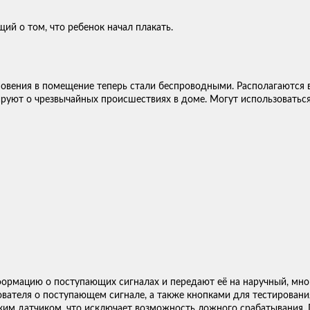
й о том, что ребенок начал плакать.
новения в помещение теперь стали беспроводными. Располагаются 
уют о чрезвычайных происшествиях в доме. Могут использоваться
формацию о поступающих сигналах и передают её на наручный, м
ателя о поступающем сигнале, а также кнопками для тестировани
ким датчиком, что исключает возможность ложного срабатывания.