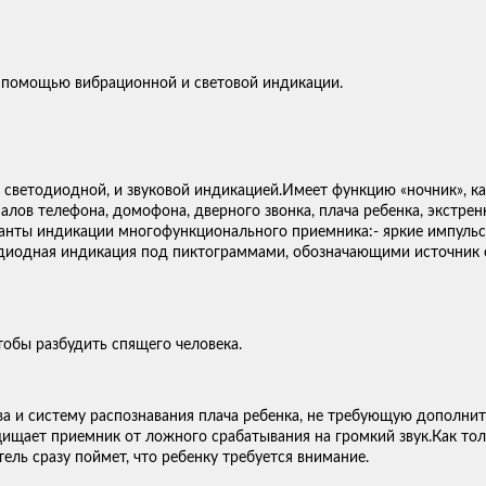
с помощью вибрационной и световой индикации.
 светодиодной, и звуковой индикацией.Имеет функцию «ночник», к
ов телефона, домофона, дверного звонка, плача ребенка, экстренно
ианты индикации многофункционального приемника:- яркие импульс
тодиодная индикация под пиктограммами, обозначающими источник 
обы разбудить спящего человека.
ва и систему распознавания плача ребенка, не требующую дополн
защищает приемник от ложного срабатывания на громкий звук.Как т
ль сразу поймет, что ребенку требуется внимание.