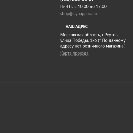
Пн-Пт: с 10:00 до 17:00
shop@slyhapparat.ru
НАШ АДРЕС
Московская область, г.Реутов,
улица Победы, 1к6 (* По данному
адресу нет розничного магазина.)
Карта проезда