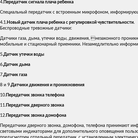
4.
Передатчик сигнала плача ребенка
Специальный передатчик с встроенным микрофоном, информирующи
4.1.
Новый датчик плача ребенка с регулировкой чувствительности
.
Беспроводные тревожные датчики:
Датчики газа, дыма, утечки воды, движения, незаконного проник
мобильные и стационарный приемники. Незамедлительно информир
5.
Датчик утечки воды
6.
Датчик дыма
7.
Датчик газа
8 и 9.
Датчики движения и проникновения
10.
Передатчик звонка телефона
11.
Передатчик дверного звонка
12.
Передатчик звонка домофона
Передатчики дверного звонка, домофона, телефона принимают ин
световыми индикаторами для дополнительного оповещения пользов
предусмотрен отдельный передатчик, с установленным электричес