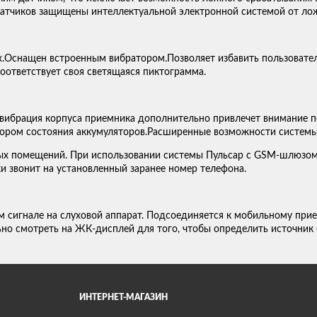
атчиков защищены интеллектуальной электронной системой от лож
.Оснащен встроенным вибратором.Позволяет избавить пользовател
оответствует своя светящаяся пиктограмма.
 вибрация корпуса приемника дополнительно привлечет внимание по
ором состояния аккумуляторов.Расширенные возможности систем
ых помещений. При использовании системы Пульсар с GSM-шлюзом
и звонит на установленный заранее номер телефона.
сигнале на слуховой аппарат. Подсоединяется к мобильному прие
льно смотреть на ЖК-дисплей для того, чтобы определить источни
ИНТЕРНЕТ-МАГАЗИН