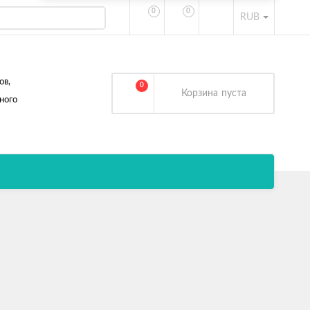
0
0
RUB
ов,
0
Корзина
пуста
ного