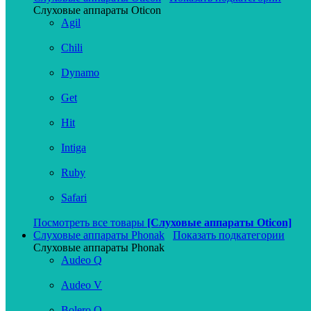
Слуховые аппараты Oticon
Agil
Chili
Dynamo
Get
Hit
Intiga
Ruby
Safari
Посмотреть все товары
[Слуховые аппараты Oticon]
Слуховые аппараты Phonak
Показать подкатегории
Слуховые аппараты Phonak
Audeo Q
Audeo V
Bolero Q