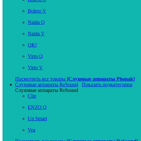
Bolero V
Naida Q
Naida V
OK!
Virto Q
Virto V
Посмотреть все товары
[Слуховые аппараты Phonak]
Слуховые аппараты ReSound
Показать подкатегории
Слуховые аппараты ReSound
Clip
ENZO Q
Up Smart
Vea