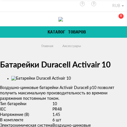
0
0
RUB
0
КАТАЛОГ ТОВАРОВ
Главная
Аксессуары
Батарейки Duracell Activair 10
Изображения
Воздушно-цинковые батарейки Activair Duracell p10 позволят
получить максимальную производительность во времени
разряжения постоянным током.
Тип батарейки
10
IEC
PR48
Напряжение (В)
1.45
В комплекте
6 шт
Электрохимическая система
Воздушно-цинковые