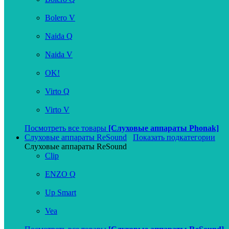
Bolero V
Naida Q
Naida V
OK!
Virto Q
Virto V
Посмотреть все товары
[Слуховые аппараты Phonak]
Слуховые аппараты ReSound
Показать подкатегории
Слуховые аппараты ReSound
Clip
ENZO Q
Up Smart
Vea