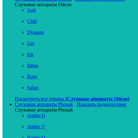
Слуховые аппараты Oticon
Agil
Chili
Dynamo
Get
Hit
Intiga
Ruby
Safari
Посмотреть все товары
[Слуховые аппараты Oticon]
Слуховые аппараты Phonak
Показать подкатегории
Слуховые аппараты Phonak
Audeo Q
Audeo V
Bolero Q