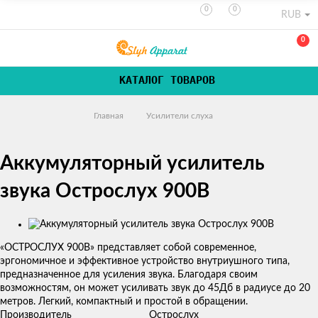
0
0
RUB
0
КАТАЛОГ ТОВАРОВ
Главная
Усилители слуха
Аккумуляторный усилитель
звука Острослух 900B
Изображения
«ОСТРОСЛУХ 900B» представляет собой современное,
эргономичное и эффективное устройство внутриушного типа,
предназначенное для усиления звука. Благодаря своим
возможностям, он может усиливать звук до 45Дб в радиусе до 20
метров. Легкий, компактный и простой в обращении.
Производитель
Острослух