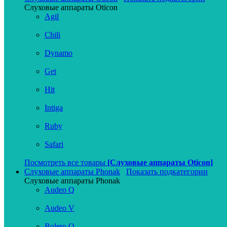
Слуховые аппараты Oticon
Agil
Chili
Dynamo
Get
Hit
Intiga
Ruby
Safari
Посмотреть все товары
[Слуховые аппараты Oticon]
Слуховые аппараты Phonak
Показать подкатегории
Слуховые аппараты Phonak
Audeo Q
Audeo V
Bolero Q