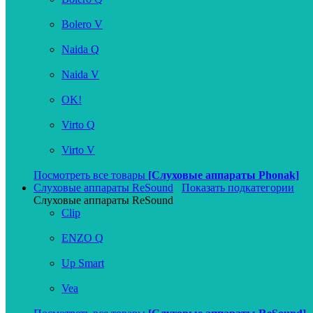
Bolero V
Naida Q
Naida V
OK!
Virto Q
Virto V
Посмотреть все товары
[Слуховые аппараты Phonak]
Слуховые аппараты ReSound
Показать подкатегории
Слуховые аппараты ReSound
Clip
ENZO Q
Up Smart
Vea